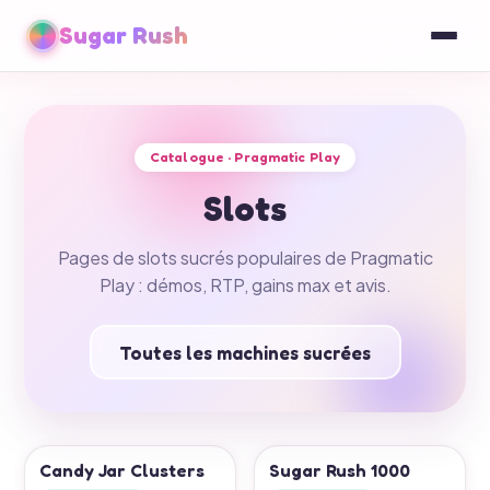
Sugar Rush
Sweet Bonanza 1000
Українська
Sweet Bonanza 2500
Türkçe
Sweet Rush Bonanza
Catalogue · Pragmatic Play
Русский
Sugar Supreme Powernudge
Slots
Română
Sweet Powernudge
Pages de slots sucrés populaires de Pragmatic
Português
Sweet Burst
Play : démos, RTP, gains max et avis.
Português
Candy Jar Clusters
Nederlands
Toutes les machines sucrées
Italiano
Français
Candy Jar Clusters
Sugar Rush 1000
Español