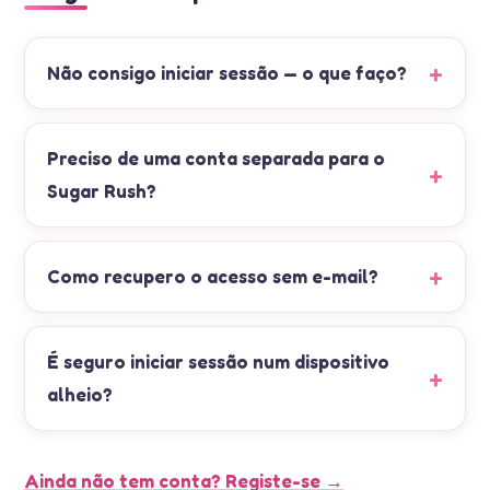
Não consigo iniciar sessão — o que faço?
Preciso de uma conta separada para o
Sugar Rush?
Como recupero o acesso sem e-mail?
É seguro iniciar sessão num dispositivo
alheio?
Ainda não tem conta? Registe-se →