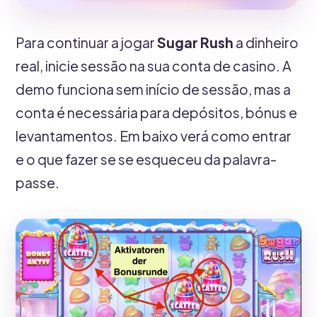
English
Para continuar a jogar
Sugar Rush
a dinheiro
Ελληνικά
real, inicie sessão na sua conta de casino. A
demo funciona sem início de sessão, mas a
Deutsch
conta é necessária para depósitos, bónus e
Čeština
levantamentos. Em baixo verá como entrar
e o que fazer se se esqueceu da palavra-
passe.