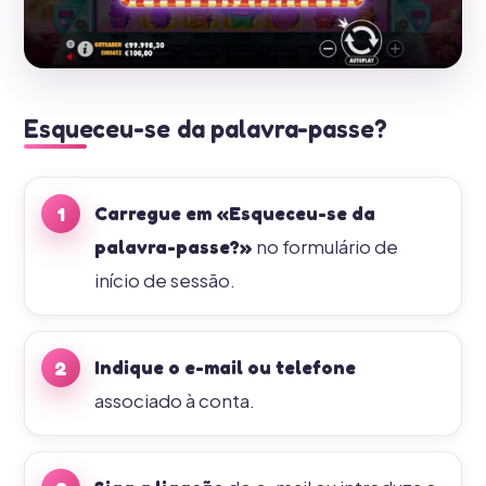
Esqueceu-se da palavra-passe?
Carregue em «Esqueceu-se da
no formulário de
palavra-passe?»
início de sessão.
Indique o e-mail ou telefone
associado à conta.