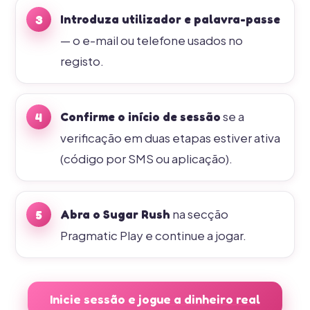
Introduza utilizador e palavra-passe
— o e-mail ou telefone usados no
registo.
se a
Confirme o início de sessão
verificação em duas etapas estiver ativa
(código por SMS ou aplicação).
na secção
Abra o Sugar Rush
Pragmatic Play e continue a jogar.
Inicie sessão e jogue a dinheiro real