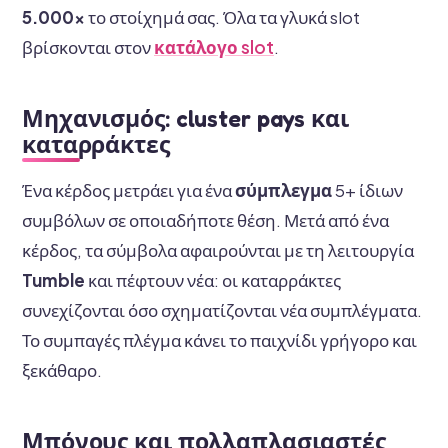
5.000×
το στοίχημά σας. Όλα τα γλυκά slot
βρίσκονται στον
κατάλογο slot
.
Μηχανισμός: cluster pays και
καταρράκτες
Ένα κέρδος μετράει για ένα
σύμπλεγμα
5+ ίδιων
συμβόλων σε οποιαδήποτε θέση. Μετά από ένα
κέρδος, τα σύμβολα αφαιρούνται με τη λειτουργία
Tumble
και πέφτουν νέα: οι καταρράκτες
συνεχίζονται όσο σχηματίζονται νέα συμπλέγματα.
Το συμπαγές πλέγμα κάνει το παιχνίδι γρήγορο και
ξεκάθαρο.
Μπόνους και πολλαπλασιαστές