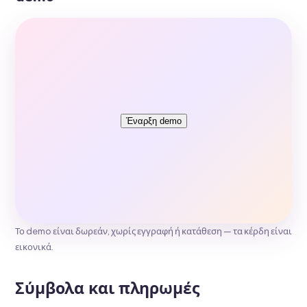
Έναρξη demo
Το demo είναι δωρεάν, χωρίς εγγραφή ή κατάθεση — τα κέρδη είναι
εικονικά.
Σύμβολα και πληρωμές