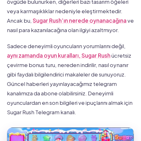
övgüde bulunurken, diğerleri bazı tasarım öğeleri
veya karmaşıklıklar nedeniyle eleştirmektedir.
Ancak bu,
Sugar Rush’ın nerede oynanacağına
ve
nasıl para kazanılacağına olan ilgiyi azaltmıyor.
Sadece deneyimli oyuncuların yorumlarını değil,
aynı zamanda oyun kuralları, Sugar Rush
ücretsiz
çevirme bonus turu, nereden indirilir, nasıl oynanır
gibi faydalı bilgilendirici makaleler de sunuyoruz.
Güncel haberleri yayınlayacağımız telegram
kanalımıza da abone olabilirsiniz. Deneyimli
oyunculardan en son bilgileri ve ipuçlarını almak için
Sugar Rush Telegram kanalı.