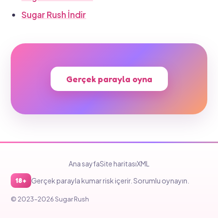
Sugar Rush İndir
Gerçek parayla oyna
Ana sayfa
Site haritası
XML
18+
Gerçek parayla kumar risk içerir. Sorumlu oynayın.
© 2023–2026 Sugar Rush