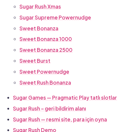
Sugar Rush Xmas
Sugar Supreme Powernudge
Sweet Bonanza
Sweet Bonanza 1000
Sweet Bonanza 2500
Sweet Burst
Sweet Powernudge
Sweet Rush Bonanza
Sugar Games — Pragmatic Play tatlı slotlar
Sugar Rush – geri bildirim alanı
Sugar Rush — resmi site, para için oyna
Sugar Rush Demo