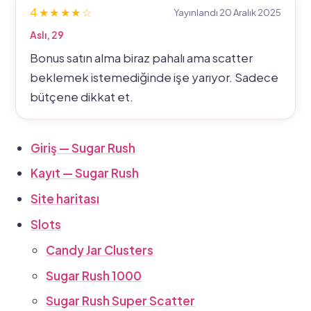
4
★★★★☆
Yayınlandı
20 Aralık 2025
Aslı, 29
Bonus satın alma biraz pahalı ama scatter
beklemek istemediğinde işe yarıyor. Sadece
bütçene dikkat et.
Giriş — Sugar Rush
Kayıt — Sugar Rush
Site haritası
Slots
Candy Jar Clusters
Sugar Rush 1000
Sugar Rush Super Scatter