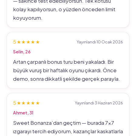
— sakince test edebiliyorsun. Tek kötüsü
kolay kapılıyorsun, o yüzden önceden limit
koyuyorum.
5
★★★★★
Yayınlandı
10 Ocak 2026
Selin, 26
Artan çarpanlı bonus turu beni yakaladı. Bir
büyük vuruş bir haftalık oyunu çıkardı. Önce
demo, sonra dikkatli şekilde gerçek parayla.
5
★★★★★
Yayınlandı
3 Haziran 2026
Ahmet, 31
Sweet Bonanza’dan geçtim — burada 7×7
ızgarayı tercih ediyorum, kazançlar kaskatlarla