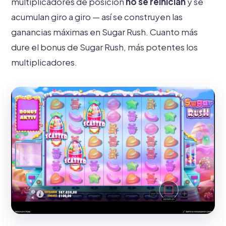
multiplicadores de posición
no se reinician
y se
acumulan giro a giro — así se construyen las
ganancias máximas en Sugar Rush. Cuanto más
dure el bonus de Sugar Rush, más potentes los
multiplicadores.