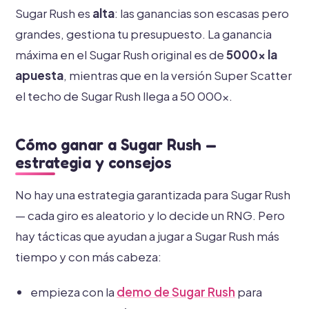
Sugar Rush es
alta
: las ganancias son escasas pero
grandes, gestiona tu presupuesto. La ganancia
máxima en el Sugar Rush original es de
5000× la
apuesta
, mientras que en la versión Super Scatter
el techo de Sugar Rush llega a 50 000×.
Cómo ganar a Sugar Rush —
estrategia y consejos
No hay una estrategia garantizada para Sugar Rush
— cada giro es aleatorio y lo decide un RNG. Pero
hay tácticas que ayudan a jugar a Sugar Rush más
tiempo y con más cabeza:
empieza con la
demo de Sugar Rush
para