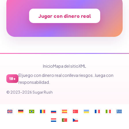
Jugar con dinero real
Inicio
Mapa del sitio
XML
El juego con dinero real conlleva riesgos. Juega con
18+
responsabilidad.
© 2023–2026 Sugar Rush