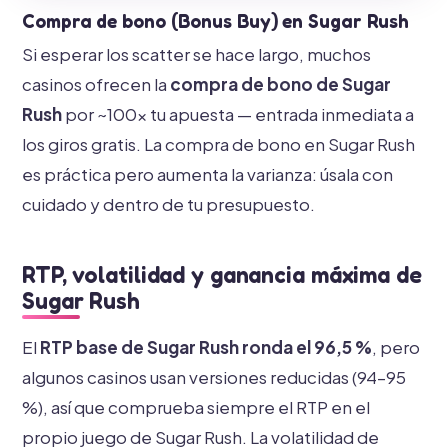
Compra de bono (Bonus Buy) en Sugar Rush
Si esperar los scatter se hace largo, muchos
casinos ofrecen la
compra de bono de Sugar
Rush
por ~100× tu apuesta — entrada inmediata a
los giros gratis. La compra de bono en Sugar Rush
es práctica pero aumenta la varianza: úsala con
cuidado y dentro de tu presupuesto.
RTP, volatilidad y ganancia máxima de
Sugar Rush
El
RTP base de Sugar Rush ronda el 96,5 %
, pero
algunos casinos usan versiones reducidas (94–95
%), así que comprueba siempre el RTP en el
propio juego de Sugar Rush. La volatilidad de