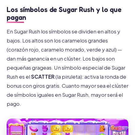
Los símbolos de Sugar Rush y lo que
pagan
En Sugar Rush los símbolos se dividen en altos y
bajos. Los altos son los caramelos grandes
(corazón rojo, caramelo morado, verde y azul) —
dan más ganancia en un clúster. Los bajos son
pequeñas grageas. Un símbolo especial de Sugar
Rush es el
SCATTER
(la piruleta): activa la ronda de
bonus con giros gratis. Cuanto mayor sea el clúster
de símbolos iguales en Sugar Rush, mayor será el
pago.