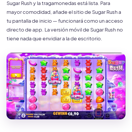
Sugar Rush y la tragamonedas está lista. Para
mayor comodidad, añade el sitio de Sugar Rush a
tu pantalla de inicio — funcionará como un acceso
directo de app. La versión móvil de Sugar Rush no
tiene nada que envidiar a la de escritorio.