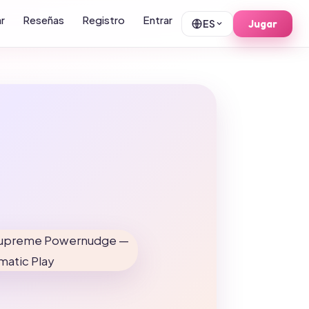
r
Reseñas
Registro
Entrar
Jugar
ES