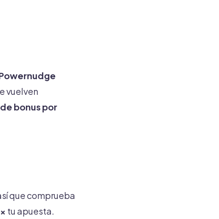
Powernudge
se vuelven
de bonus por
 así que comprueba
0×
tu apuesta.