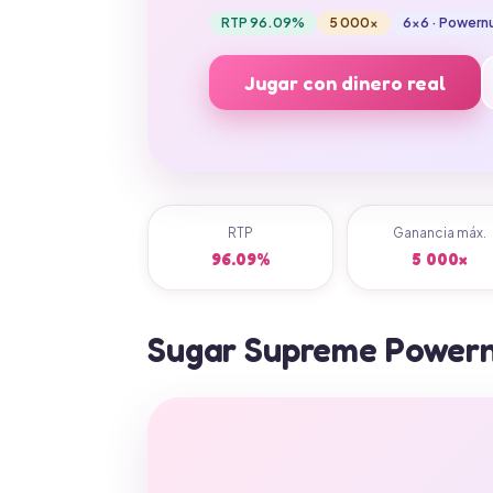
RTP 96.09%
5 000×
6×6 · Powern
Jugar con dinero real
RTP
Ganancia máx.
96.09%
5 000×
Sugar Supreme Powern