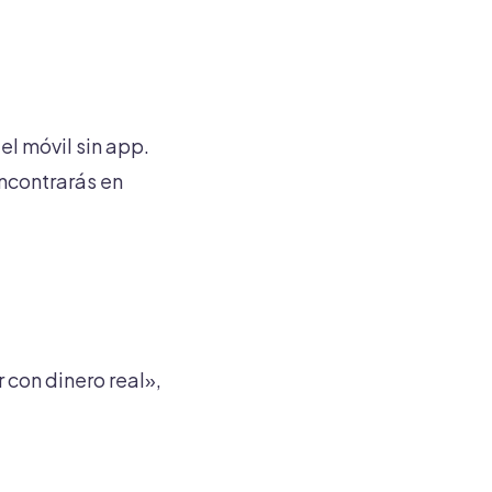
el móvil sin app.
encontrarás en
 con dinero real»,