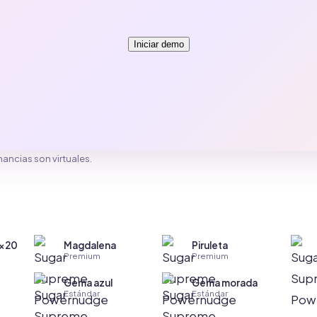
Iniciar demo
nancias son virtuales.
 ×20
Magdalena
Piruleta
Premium
Premium
Gema azul
Gema morada
Estándar
Estándar