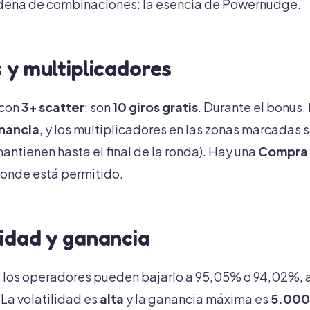
dena de combinaciones: la esencia de Powernudge.
s y multiplicadores
 con
3+ scatter
: son
10 giros gratis
. Durante el bonus,
nancia
, y los multiplicadores en las zonas marcadas 
antienen hasta el final de la ronda). Hay una
Compra 
onde está permitido.
lidad y ganancia
; los operadores pueden bajarlo a 95,05% o 94,02%,
 La volatilidad es
alta
y la ganancia máxima es
5.00