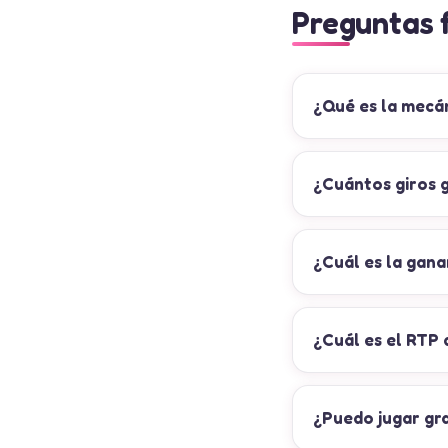
Preguntas 
¿Qué es la mec
¿Cuántos giros g
¿Cuál es la gan
¿Cuál es el RTP
¿Puedo jugar gra