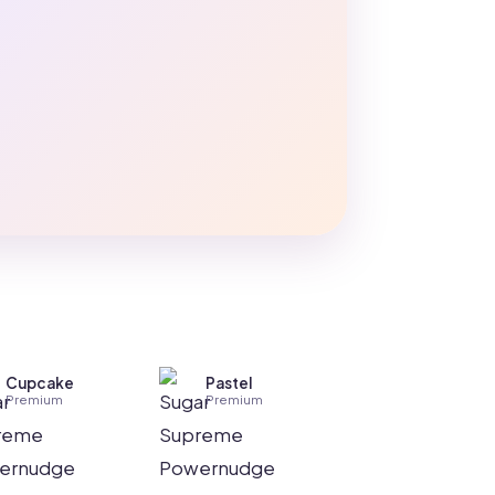
Cupcake
Pastel
Premium
Premium