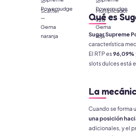
Qué es Su
Sugar Supreme 
característica me
El RTP es
96,09%
slots dulces está e
La mecánic
Cuando se forma u
una posición haci
adicionales, y el p