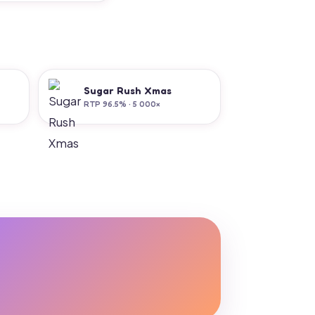
Sugar Rush Xmas
RTP 96.5% · 5 000×