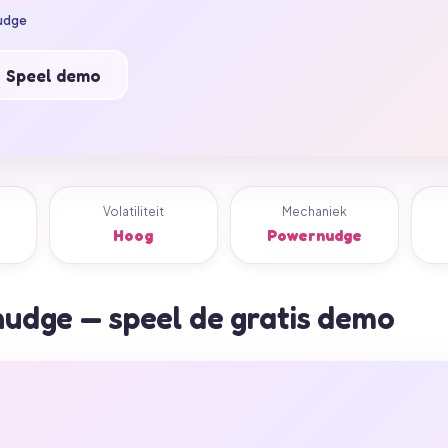
udge
Speel demo
Volatiliteit
Mechaniek
Hoog
Powernudge
udge — speel de gratis demo