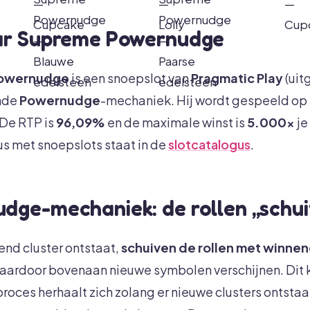
ar Supreme Powernudge
Powernudge
is een snoepslot van
Pragmatic Play
(uit
nde
Powernudge
-mechaniek. Hij wordt gespeeld op
 De RTP is
96,09%
en de maximale winst is
5.000×
je
us met snoepslots staat in de
slotcatalogus
.
dge-mechaniek: de rollen „schu
nd cluster ontstaat,
schuiven de rollen met winne
waardoor bovenaan nieuwe symbolen verschijnen. Dit 
proces herhaalt zich zolang er nieuwe clusters ontstaan