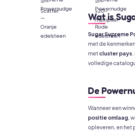
Wat is Sug
Sugar Supreme 
met de kenmerke
met
cluster pays
.
volledige catalog
De Powernu
Wanneer een winne
positie omlaag
, 
opleveren, en het 