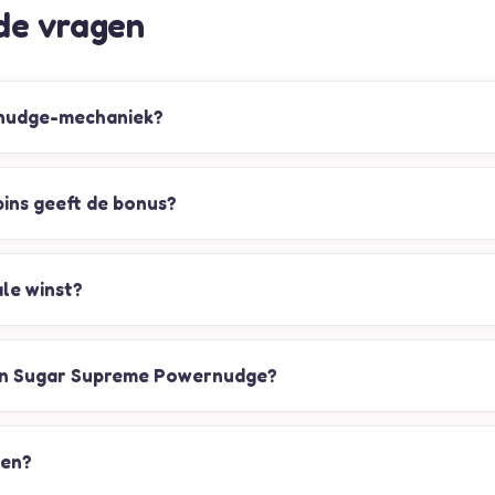
de vragen
rnudge-mechaniek?
pins geeft de bonus?
le winst?
an Sugar Supreme Powernudge?
len?