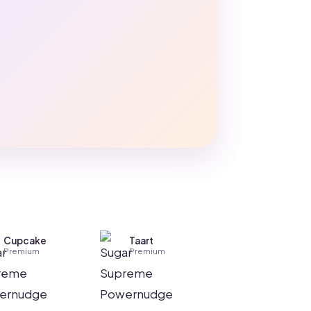
Cupcake
Taart
Premium
Premium