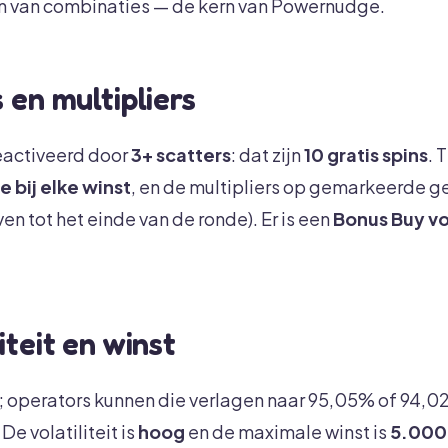
en van combinaties — de kern van Powernudge.
s en multipliers
eactiveerd door
3+ scatters
: dat zijn
10 gratis spins
. 
bij elke winst
, en de multipliers op gemarkeerde 
jven tot het einde van de ronde). Er is een
Bonus Buy vo
iteit en winst
; operators kunnen die verlagen naar 95,05% of 94,0
De volatiliteit is
hoog
en de maximale winst is
5.000