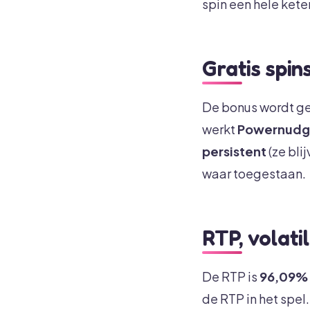
spin een hele ket
Gratis spin
De bonus wordt g
werkt
Powernudge 
persistent
(ze bli
waar toegestaan.
RTP, volatil
De RTP is
96,09%
de RTP in het spel. 