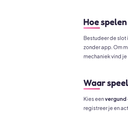
Hoe spelen
Bestudeer de slot 
zonder app. Om me
mechaniek vind je 
Waar speel
Kies een
vergund 
registreer je en ac