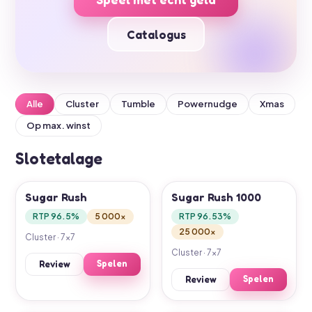
English
Catalogus
Ελληνικά
Deutsch
Alle
Cluster
Tumble
Powernudge
Xmas
Čeština
Op max. winst
Slotetalage
Sugar Rush
Sugar Rush 1000
RTP 96.5%
5 000×
RTP 96.53%
25 000×
Cluster · 7×7
Cluster · 7×7
Spelen
Review
Spelen
Review