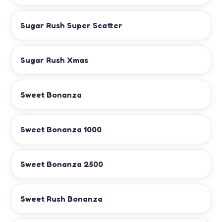
Sugar Rush Super Scatter
Sugar Rush Xmas
Sweet Bonanza
Sweet Bonanza 1000
Sweet Bonanza 2500
Sweet Rush Bonanza