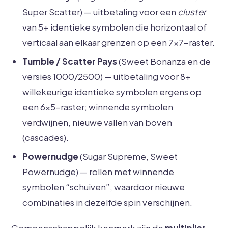
Super Scatter) — uitbetaling voor een
cluster
van 5+ identieke symbolen die horizontaal of
verticaal aan elkaar grenzen op een 7×7-raster.
Tumble / Scatter Pays
(Sweet Bonanza en de
versies 1000/2500) — uitbetaling voor 8+
willekeurige identieke symbolen ergens op
een 6×5-raster; winnende symbolen
verdwijnen, nieuwe vallen van boven
(cascades).
Powernudge
(Sugar Supreme, Sweet
Powernudge) — rollen met winnende
symbolen “schuiven”, waardoor nieuwe
combinaties in dezelfde spin verschijnen.