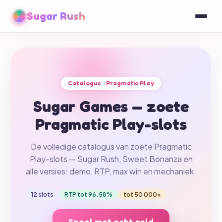
Sugar Rush
Sweet Bonanza 1000
Українська
Sweet Bonanza 2500
Türkçe
Sweet Rush Bonanza
Русский
Sugar Supreme Powernudge
Catalogus · Pragmatic Play
Română
Sweet Powernudge
Sugar Games — zoete
Português
Pragmatic Play-slots
Sweet Burst
Português
Candy Jar Clusters
De volledige catalogus van zoete Pragmatic
Play-slots — Sugar Rush, Sweet Bonanza en
Nederlands
alle versies: demo, RTP, max win en mechaniek.
Italiano
12 slots
RTP tot 96.58%
tot 50 000×
Français
Speel met echt geld
Español