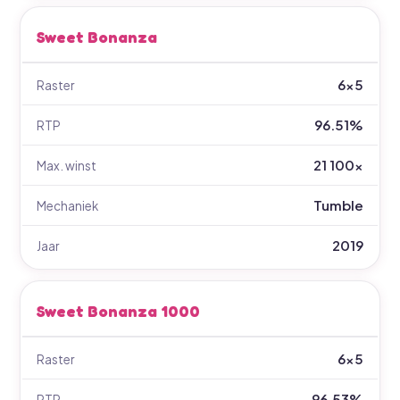
Sweet Bonanza
6×5
96.51%
21 100×
Tumble
2019
Sweet Bonanza 1000
6×5
96.53%