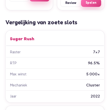
Spelen
Review
Vergelijking van zoete slots
Sugar Rush
7×7
96.5%
5 000×
Cluster
2022