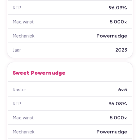
96.09%
5 000×
Powernudge
2023
Sweet Powernudge
6×5
96.08%
5 000×
Powernudge