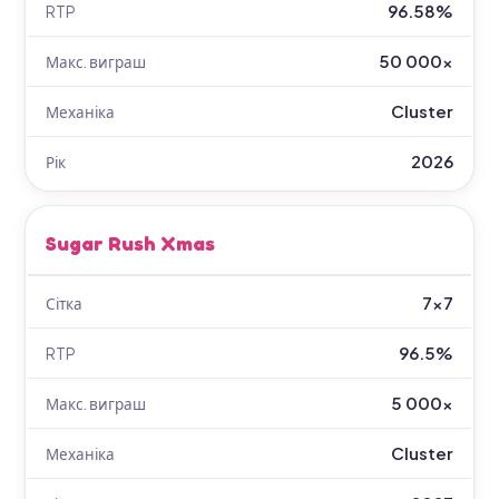
96.58%
50 000×
Cluster
2026
Sugar Rush Xmas
7×7
96.5%
5 000×
Cluster