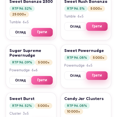
Новинка
Sweet Bonanza 2500
Sweet Rush Bonanza
RTP 96.52%
RTP 96.5%
5 000×
25 000×
Tumble · 6×5
Tumble · 6×5
Грати
Огляд
Грати
Огляд
Sugar Supreme
Sweet Powernudge
Powernudge
RTP 96.08%
5 000×
RTP 96.09%
5 000×
Powernudge · 6×5
Powernudge · 6×6
Грати
Огляд
Грати
Огляд
Новинка
Sweet Burst
Candy Jar Clusters
RTP 96.52%
5 000×
RTP 96.08%
10 000×
Cluster · 3×5