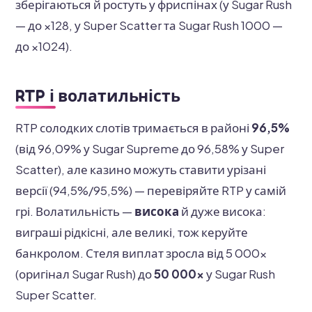
зберігаються й ростуть у фриспінах (у Sugar Rush
— до ×128, у Super Scatter та Sugar Rush 1000 —
до ×1024).
RTP і волатильність
RTP солодких слотів тримається в районі
96,5%
(від 96,09% у Sugar Supreme до 96,58% у Super
Scatter), але казино можуть ставити урізані
версії (94,5%/95,5%) — перевіряйте RTP у самій
грі. Волатильність —
висока
й дуже висока:
виграші рідкісні, але великі, тож керуйте
банкролом. Стеля виплат зросла від 5 000×
(оригінал Sugar Rush) до
50 000×
у Sugar Rush
Super Scatter.