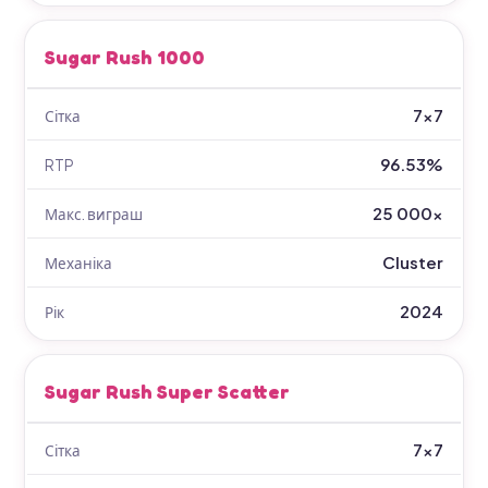
Sugar Rush 1000
7×7
96.53%
25 000×
Cluster
2024
Sugar Rush Super Scatter
7×7