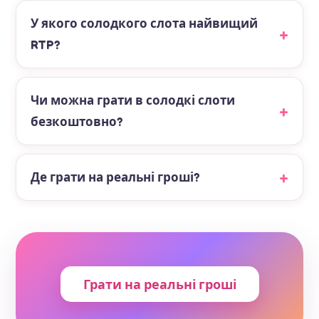
У якого солодкого слота найвищий
RTP?
Чи можна грати в солодкі слоти
безкоштовно?
Де грати на реальні гроші?
Грати на реальні гроші