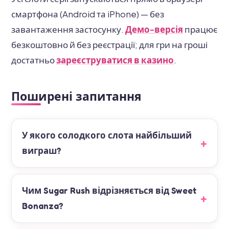
смартфона (Android та iPhone) — без
завантаження застосунку.
Демо-версія
працює
безкоштовно й без реєстрації; для гри на гроші
достатньо
зареєструватися в казино
.
Поширені запитання
У якого солодкого слота найбільший
виграш?
Чим Sugar Rush відрізняється від Sweet
Bonanza?