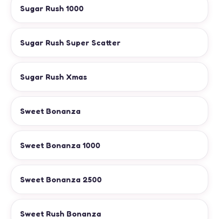
Sugar Rush 1000
Sugar Rush Super Scatter
Sugar Rush Xmas
Sweet Bonanza
Sweet Bonanza 1000
Sweet Bonanza 2500
Sweet Rush Bonanza