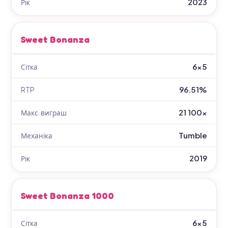
2023
Sweet Bonanza
6×5
96.51%
21 100×
Tumble
2019
Sweet Bonanza 1000
6×5