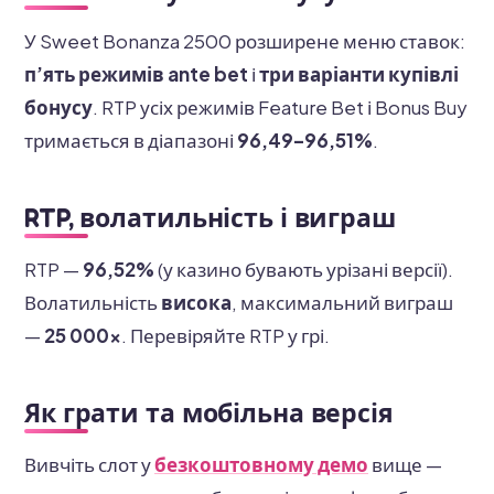
У Sweet Bonanza 2500 розширене меню ставок:
п’ять режимів ante bet
і
три варіанти купівлі
бонусу
. RTP усіх режимів Feature Bet і Bonus Buy
тримається в діапазоні
96,49–96,51%
.
RTP, волатильність і виграш
RTP —
96,52%
(у казино бувають урізані версії).
Волатильність
висока
, максимальний виграш
—
25 000×
. Перевіряйте RTP у грі.
Як грати та мобільна версія
Вивчіть слот у
безкоштовному демо
вище —