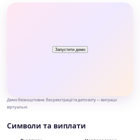
Запустити демо
Демо безкоштовне, без реєстрації та депозиту — виграші
віртуальні.
Символи та виплати