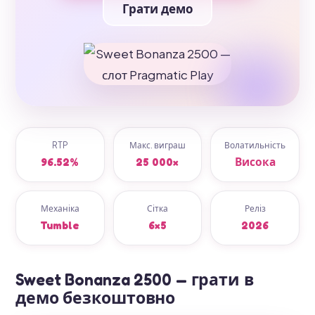
Грати демо
English
Ελληνικά
Deutsch
Čeština
RTP
Макс. виграш
Волатильність
96.52%
25 000×
Висока
Механіка
Сітка
Реліз
Tumble
6×5
2026
Sweet Bonanza 2500 — грати в
демо безкоштовно