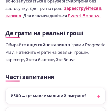
воно запускається в браузері смартфона без
застосунку. Для гри на гроші
зареєструйтеся в
казино
. Для класики дивіться
Sweet Bonanza
.
Де грати на реальні гроші
Обирайте
ліцензійне казино
з іграми Pragmatic
Play. Натисніть «Грати на реальні гроші»,
зареєструйтеся й активуйте бонус.
Часті запитання
2500 — це максимальний виграш?