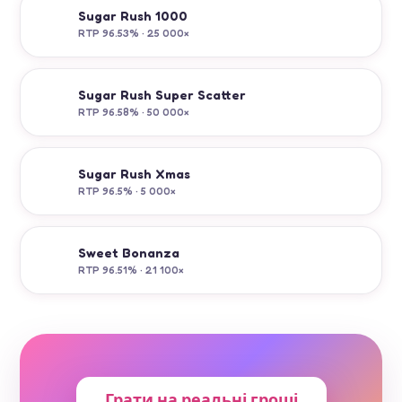
Sugar Rush 1000
RTP 96.53% · 25 000×
Sugar Rush Super Scatter
RTP 96.58% · 50 000×
Sugar Rush Xmas
RTP 96.5% · 5 000×
Sweet Bonanza
RTP 96.51% · 21 100×
Грати на реальні гроші