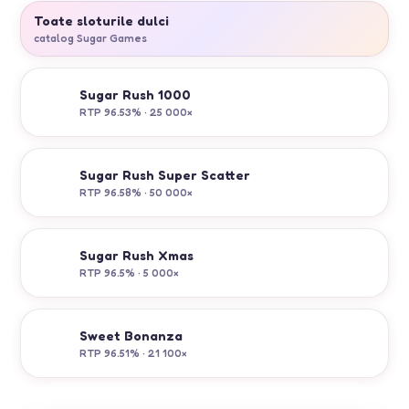
Toate sloturile dulci
catalog Sugar Games
Sugar Rush 1000
RTP 96.53% · 25 000×
Sugar Rush Super Scatter
RTP 96.58% · 50 000×
Sugar Rush Xmas
RTP 96.5% · 5 000×
Sweet Bonanza
RTP 96.51% · 21 100×