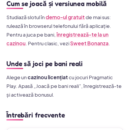
Cum se joacă și versiunea mobilă
Studiază slotul în
demo-ul gratuit
de mai sus:
rulează în browserul telefonului fără aplicație.
Pentru a juca pe bani,
înregistrează-te la un
cazinou
. Pentru clasic, vezi
Sweet Bonanza
.
Unde să joci pe bani reali
Alege un
cazinou licențiat
cu jocuri Pragmatic
Play. Apasă „Joacă pe bani reali”, înregistrează-te
și activează bonusul.
Întrebări frecvente