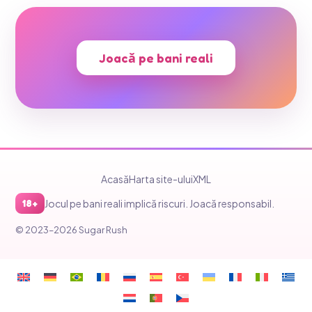
Joacă pe bani reali
Acasă
Harta site-ului
XML
18+
Jocul pe bani reali implică riscuri. Joacă responsabil.
© 2023–2026 Sugar Rush