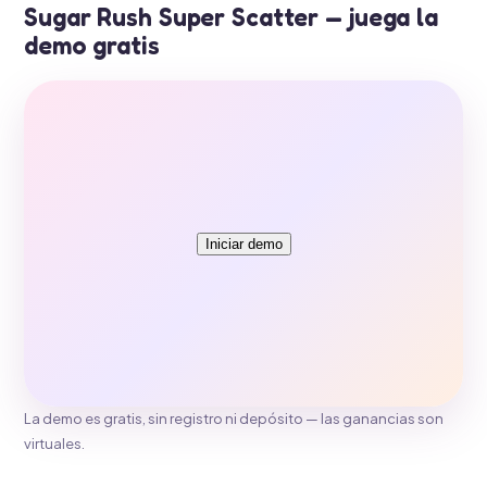
Sugar Rush Super Scatter — juega la
demo gratis
Iniciar demo
La demo es gratis, sin registro ni depósito — las ganancias son
virtuales.