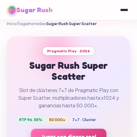
Sugar Rush
Sweet Bonanza 1000
Українська
Sweet Bonanza 2500
Inicio
Tragamonedas
Sugar Rush Super Scatter
Türkçe
Sweet Rush Bonanza
Русский
Sugar Supreme Powernudge
Pragmatic Play · 2026
Română
Sweet Powernudge
Sugar Rush Super
Português
Scatter
Sweet Burst
Português
Candy Jar Clusters
Slot de clústeres 7x7 de Pragmatic Play con
Super Scatter, multiplicadores hasta x1024 y
Nederlands
ganancias hasta 50.000x.
Italiano
RTP 96.58%
50 000×
7×7 · Cluster
Français
Jugar con dinero real
Español