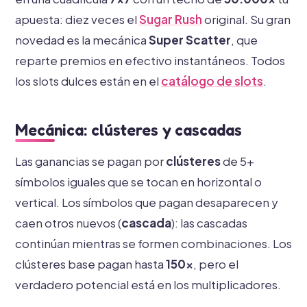
apuesta: diez veces el
Sugar Rush
original. Su gran
novedad es la mecánica
Super Scatter
, que
reparte premios en efectivo instantáneos. Todos
los slots dulces están en el
catálogo de slots
.
Mecánica: clústeres y cascadas
Las ganancias se pagan por
clústeres
de 5+
símbolos iguales que se tocan en horizontal o
vertical. Los símbolos que pagan desaparecen y
caen otros nuevos (
cascada
): las cascadas
continúan mientras se formen combinaciones. Los
clústeres base pagan hasta
150×
, pero el
verdadero potencial está en los multiplicadores.