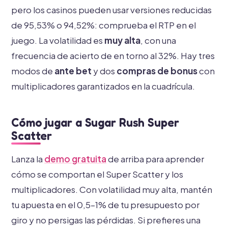
pero los casinos pueden usar versiones reducidas
de 95,53% o 94,52%: comprueba el RTP en el
juego. La volatilidad es
muy alta
, con una
frecuencia de acierto de en torno al 32%. Hay tres
modos de
ante bet
y dos
compras de bonus
con
multiplicadores garantizados en la cuadrícula.
Cómo jugar a Sugar Rush Super
Scatter
Lanza la
demo gratuita
de arriba para aprender
cómo se comportan el Super Scatter y los
multiplicadores. Con volatilidad muy alta, mantén
tu apuesta en el 0,5–1% de tu presupuesto por
giro y no persigas las pérdidas. Si prefieres una