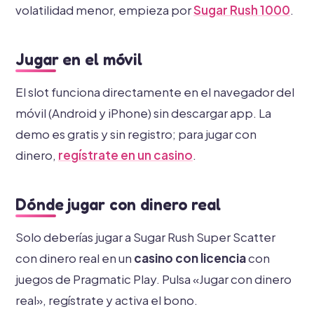
volatilidad menor, empieza por
Sugar Rush 1000
.
Jugar en el móvil
El slot funciona directamente en el navegador del
móvil (Android y iPhone) sin descargar app. La
demo es gratis y sin registro; para jugar con
dinero,
regístrate en un casino
.
Dónde jugar con dinero real
Solo deberías jugar a Sugar Rush Super Scatter
con dinero real en un
casino con licencia
con
juegos de Pragmatic Play. Pulsa «Jugar con dinero
real», regístrate y activa el bono.